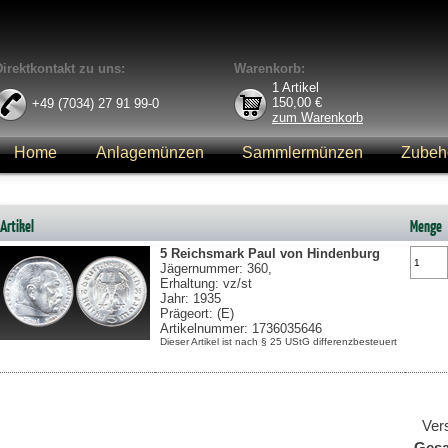
Direktkontakt zu uns:
Warenkorb:
1
Artikel
150,00
€
+49 (7034) 27 91 99-0
zum Warenkorb
Home
Anlagemünzen
Sammlermünzen
Zubeh
Anmelden
Artikel
Menge
5 Reichsmark
Paul von Hindenburg
Jägernummer: 360,
Erhaltung: vz/st
Jahr: 1935
Prägeort: (E)
Artikelnummer: 1736035646
Dieser Artikel ist nach § 25 UStG differenzbesteuert
Ver
Ges