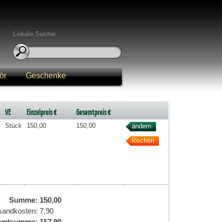
Lokale Suche:
ör
Geschenke
VE
Einzelpreis €
Gesamtpreis €
Stück
150,00
150,00
Summe:
150,00
sandkosten:
7,90
amtsumme:
157,90