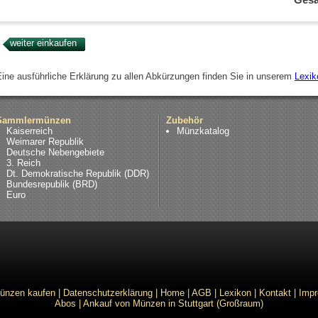
Eine ausführliche Erklärung zu allen Abkürzungen finden Sie in unserem
Lexik
Sammlermünzen
Zubehör
Kaiserreich
Münzkatalog
Weimarer Republik
Deutsche Nebengebiete
3. Reich
Dt. Demokratische Republik (DDR)
Bundesrepublik (BRD)
Euro
ünzen kaufen
|
Datenschutzerklärung
|
Home
|
AGB
|
Lexikon
|
Kontakt
|
Imp
Abos
|
Ankauf von Münzen in Stuttgart (Großraum)