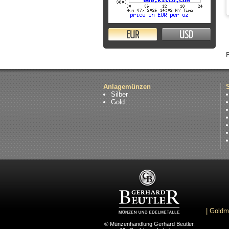
EUR
USD
Anlagemünzen
Silber
Gold
|
Goldm
© Münzenhandlung Gerhard Beutler.