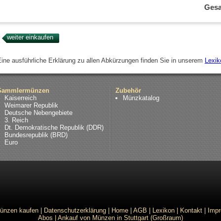
Ges
Eine ausführliche Erklärung zu allen Abkürzungen finden Sie in unserem
Lexik
Sammlermünzen
Zubehör
Kaiserreich
Münzkatalog
Weimarer Republik
Deutsche Nebengebiete
3. Reich
Dt. Demokratische Republik (DDR)
Bundesrepublik (BRD)
Euro
ünzen kaufen
|
Datenschutzerklärung
|
Home
|
AGB
|
Lexikon
|
Kontakt
|
Imp
Abos
|
Ankauf von Münzen in Stuttgart (Großraum)