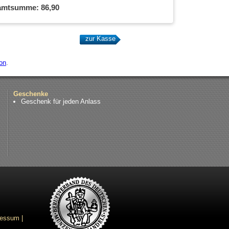
amtsumme:
86,90
on
.
Geschenke
Geschenk für jeden Anlass
ressum
|