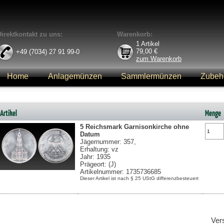
Direktkontakt zu uns:
Warenkorb:
1
Artikel
79,00
€
+49 (7034) 27 91 99-0
zum Warenkorb
Home
Anlagemünzen
Sammlermünzen
Zubeh
Anmelden
Artikel
Menge
5 Reichsmark
Garnisonkirche ohne
Datum
Jägernummer: 357,
Erhaltung: vz
Jahr: 1935
Prägeort: (J)
Artikelnummer: 1735736685
Dieser Artikel ist nach § 25 UStG differenzbesteuert
Ver