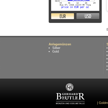
EUR
USD
Anlagemünzen
Silber
Gold
|
Goldm