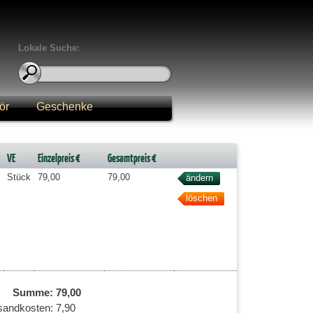
Lokale Suche:
ör
Geschenke
VE
Einzelpreis €
Gesamtpreis €
Stück
79,00
79,00
Summe:
79,00
sandkosten:
7,90