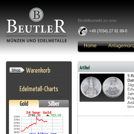
Direktkontakt zu uns:
+49 (7034) 27 91 99-0
Home
Anlagemün
Anmelden
Artikel
Warenkorb
5 R
Da
Jäg
Edelmetall-Charts
Erh
Jah
Prä
Gold
Silber
Art
Dies