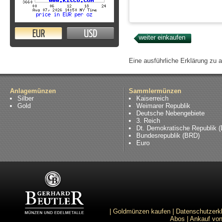
EUR
USD
Eine ausführliche Erklärung zu 
Anlagemünzen
Sammlermünzen
Silber
Kaiserreich
Gold
Weimarer Republik
Deutsche Nebengebiete
3. Reich
Dt. Demokratische Republik 
Bundesrepublik (BRD)
Euro
|
Goldmünzen kaufen
|
Datenschutzerk
Abos
|
Ankauf von