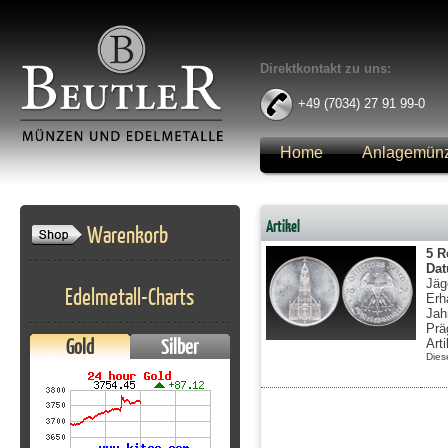
Direktkontakt zu uns:
+49 (7034) 27 91 99-0
Home
Anlagemün
Anmelden
Artikel
Warenkorb
5 R
Da
Jäg
Edelmetall-Charts
Erh
Jah
Prä
Gold
Silber
Art
Dies