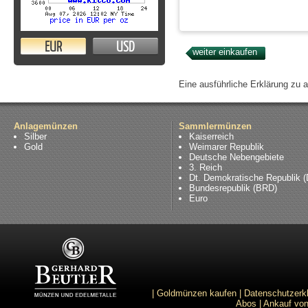
EUR
USD
Eine ausführliche Erklärung zu 
Anlagemünzen
Sammlermünzen
Silber
Kaiserreich
Gold
Weimarer Republik
Deutsche Nebengebiete
3. Reich
Dt. Demokratische Republik 
Bundesrepublik (BRD)
Euro
|
Goldmünzen kaufen
|
Datenschutzerk
Abos
|
Ankauf von