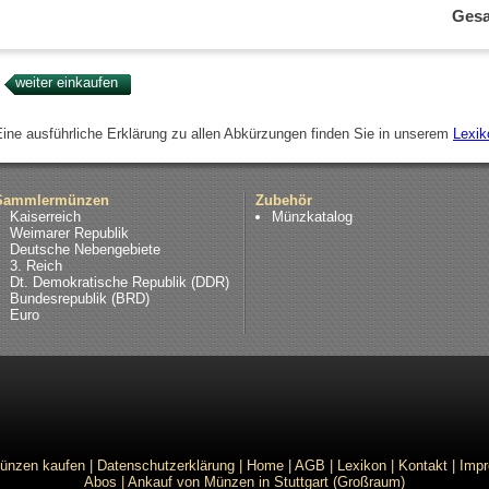
Ges
Eine ausführliche Erklärung zu allen Abkürzungen finden Sie in unserem
Lexik
Sammlermünzen
Zubehör
Kaiserreich
Münzkatalog
Weimarer Republik
Deutsche Nebengebiete
3. Reich
Dt. Demokratische Republik (DDR)
Bundesrepublik (BRD)
Euro
ünzen kaufen
|
Datenschutzerklärung
|
Home
|
AGB
|
Lexikon
|
Kontakt
|
Imp
Abos
|
Ankauf von Münzen in Stuttgart (Großraum)