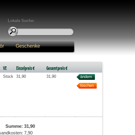
Lokale Suche:
ör
Geschenke
VE
Einzelpreis €
Gesamtpreis €
Stück
31,90
31,90
Summe:
31,90
sandkosten:
7,90