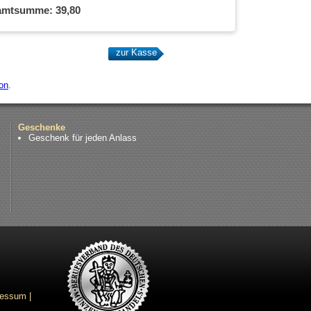
amtsumme:
39,80
on
.
Geschenke
Geschenk für jeden Anlass
ressum
|