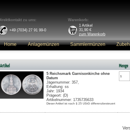
Direktkontakt zu uns:
Warenkorb:
1
Artikel
31,90
€
+49 (7034) 27 91 99-0
zum Warenkorb
Home
Anlagemünzen
Sammlermünzen
Zubeh
Anmelden
Artikel
Menge
5 Reichsmark
Garnisonkirche ohne
Datum
Jägernummer: 357,
Erhaltung: ss
Jahr: 1934
Prägeort: (D)
Artikelnummer: 1735735633
Dieser Artikel ist nach § 25 UStG differenzbesteuert
Ver