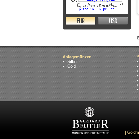
EUR
USD
Anlagemünzen
Silber
Gold
|
Goldm