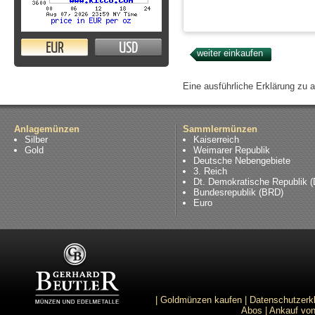
EUR
USD
Eine ausführliche Erklärung zu 
Anlagemünzen
Sammlermünzen
Silber
Kaiserreich
Gold
Weimarer Republik
Deutsche Nebengebiete
3. Reich
Dt. Demokratische Republik 
Bundesrepublik (BRD)
Euro
|
Goldmünzen kaufen
|
Datenschutzerk
Abos
|
Ankauf von