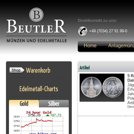
Direktkontakt zu uns:
+49 (7034) 27 91 99-0
Home
Anlagemün
Anmelden
Artikel
Warenkorb
5 R
Da
Jäg
Edelmetall-Charts
Erh
Jah
Prä
Gold
Silber
Art
Dies