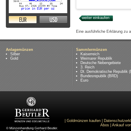
EUR
USD
Eine ausführliche Erklärung zu 
Anlagemünzen
Sammlermünzen
Silber
Kaiserreich
Gold
Weimarer Republik
Deutsche Nebengebiete
3. Reich
Dt. Demokratische Republik 
Bundesrepublik (BRD)
Euro
|
Goldmünzen kaufen
|
Datenschutzerk
Abos
|
Ankauf von
© Münzenhandlung Gerhard Beutler.