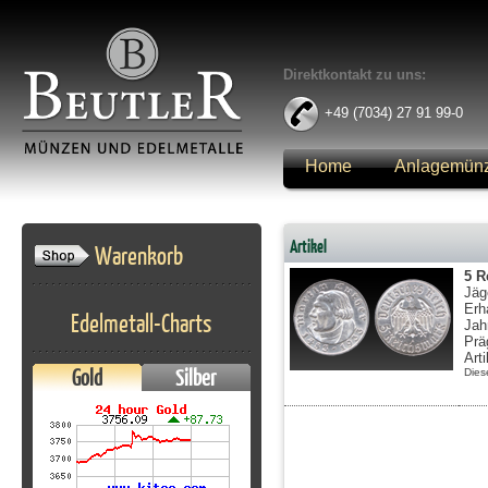
Direktkontakt zu uns:
+49 (7034) 27 91 99-0
Home
Anlagemün
Anmelden
Artikel
Warenkorb
5 R
Jäg
Erh
Edelmetall-Charts
Jah
Prä
Art
Gold
Silber
Dies