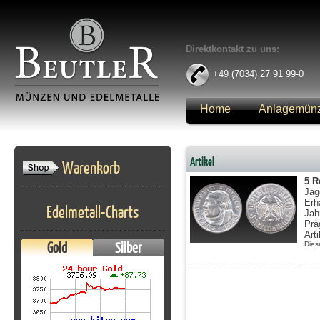
Direktkontakt zu uns:
+49 (7034) 27 91 99-0
Home
Anlagemün
Anmelden
Artikel
Warenkorb
5 R
Jäg
Erh
Edelmetall-Charts
Jah
Prä
Art
Gold
Silber
Dies