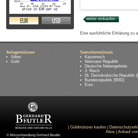
EUR
USD
Eine ausführliche Erklärung zu 
Anlagemünzen
Sammlermünzen
Silber
Kaiserreich
Gold
Weimarer Republik
Deutsche Nebengebiete
3. Reich
Dt. Demokratische Republik 
Bundesrepublik (BRD)
Euro
|
Goldmünzen kaufen
|
Datenschutzerk
Abos
|
Ankauf von
© Münzenhandlung Gerhard Beutler.