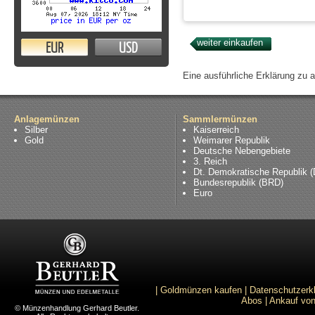
EUR
USD
Eine ausführliche Erklärung zu 
Anlagemünzen
Sammlermünzen
Silber
Kaiserreich
Gold
Weimarer Republik
Deutsche Nebengebiete
3. Reich
Dt. Demokratische Republik 
Bundesrepublik (BRD)
Euro
|
Goldmünzen kaufen
|
Datenschutzerk
Abos
|
Ankauf von
© Münzenhandlung Gerhard Beutler.