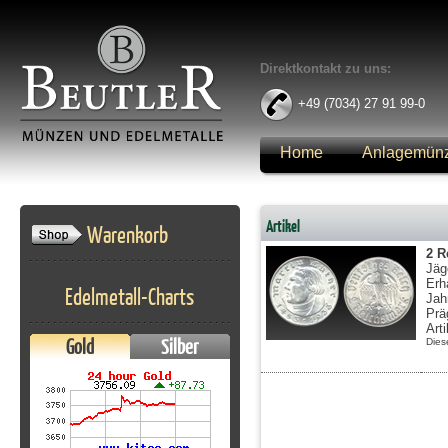
Direktkontakt zu uns:
+49 (7034) 27 91 99-0
Home
Anlagemün
Anmelden
Artikel
Warenkorb
2 R
Jäg
Erh
Edelmetall-Charts
Jah
Prä
Art
Gold
Silber
Dies