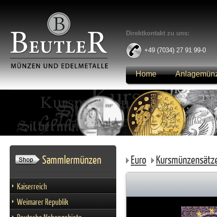
Direktkontakt zu uns:
+49 (7034) 27 91 99-0
Home
Anlagemün
Anmelden
Sammlermünzen
Euro
Kursmünzensätz
Kaiserreich
Weimarer Republik