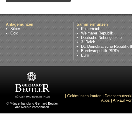
Anlagemünzen
Sammlermünzen
Silber
Kaiserreich
Gold
Weimarer Republik
Deutsche Nebengebiete
3. Reich
Dt. Demokratische Republik 
Bundesrepublik (BRD)
Euro
|
Goldmünzen kaufen
|
Datenschutzerk
Abos
|
Ankauf von
© Münzenhandlung Gerhard Beutler.
Alle Rechte vorbehalten.