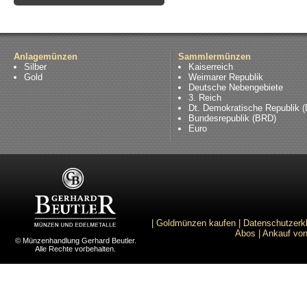
Anlagemünzen
Sammlermünzen
Silber
Kaiserreich
Gold
Weimarer Republik
Deutsche Nebengebiete
3. Reich
Dt. Demokratische Republik 
Bundesrepublik (BRD)
Euro
|
Goldmünzen kaufen
|
Datenschutzerk
Abos
|
Ankauf von
© Münzenhandlung Gerhard Beutler.
Alle Rechte vorbehalten.