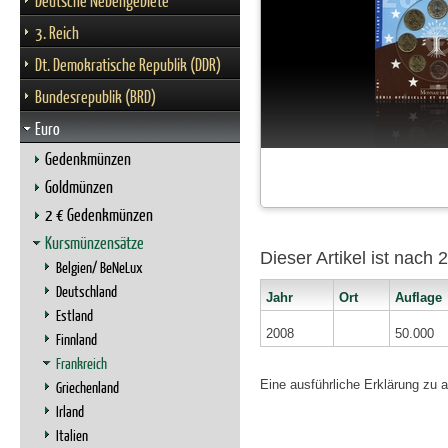
Deutsche Nebengebiete
3. Reich
Dt. Demokratische Republik (DDR)
Bundesrepublik (BRD)
Euro
Gedenkmünzen
Goldmünzen
2 € Gedenkmünzen
Kursmünzensätze
Dieser Artikel ist nach
Belgien/ BeNeLux
Deutschland
Jahr
Ort
Auflage
Estland
2008
50.000
Finnland
Frankreich
Eine ausführliche Erklärung zu 
Griechenland
Irland
Italien