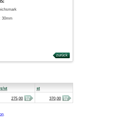
ls:
eichsmark
: 30mm
zurück
vz/st
st
275,00
370,00
on
.