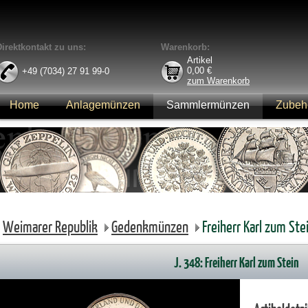
Direktkontakt zu uns:
Warenkorb:
Artikel
0,00
€
+49 (7034) 27 91 99-0
zum Warenkorb
Home
Anlagemünzen
Sammlermünzen
Zubeh
Anmelden
Weimarer Republik
Gedenkmünzen
Freiherr Karl zum St
J. 348: Freiherr Karl zum Stein