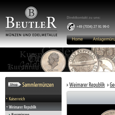
Direktkontakt zu uns:
+49 (7034) 27 91 99-0
Home
Anlagemün
Anmelden
Sammlermünzen
Weimarer Republik
Ge
Kaiserreich
Weimarer Republik
Kursmünzen