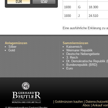
EUR
USD
1930
G
18.300
1930
J
24.510
Eine ausführliche Erklärung zu 
Anlagemünzen
Sammlermünzen
Silber
Kaiserreich
Gold
Weimarer Republik
Deutsche Nebengebiete
3. Reich
Dt. Demokratische Republik 
Bundesrepublik (BRD)
Euro
|
Goldmünzen kaufen
|
Datenschutzerk
Abos
|
Ankauf von
© Münzenhandlung Gerhard Beutler.