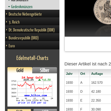
Gedenkmünzen
Deutsche Nebengebiete
3. Reich
Dt. Demokratische Republik (DDR)
Bundesrepublik (BRD)
Euro
Edelmetall-Charts
Dieser Artikel ist nach
Gold
Silber
Jahr
Ort
Auflage
1930
A
162.570
1930
D
42.180
1930
E
22.350
1930
F
30.090