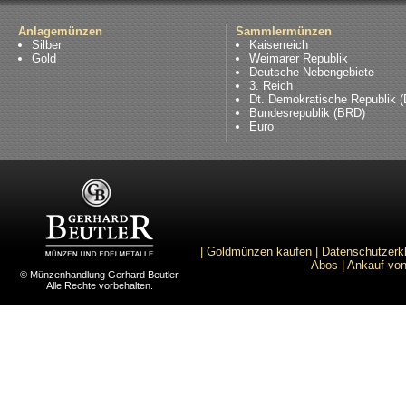
Anlagemünzen
Sammlermünzen
Silber
Kaiserreich
Gold
Weimarer Republik
Deutsche Nebengebiete
3. Reich
Dt. Demokratische Republik 
Bundesrepublik (BRD)
Euro
|
Goldmünzen kaufen
|
Datenschutzerk
Abos
|
Ankauf von
© Münzenhandlung Gerhard Beutler.
Alle Rechte vorbehalten.