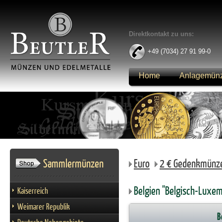
Direktkontakt zu uns:
+49 (7034) 27 91 99-0
Home
Anlagemün
Anmelden
Sammlermünzen
Euro
2 € Gedenkmünz
Belgien "Belgisch-Luxe
Kaiserreich
Weimarer Republik
B